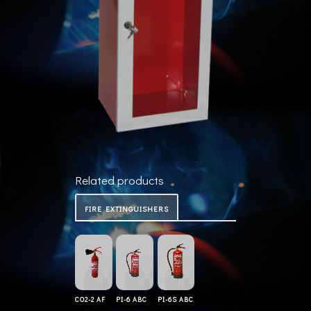
Related products
FIRE EXTINGUISHERS
CO2-2 AF
PI-6 ABC
PI-6S ABC