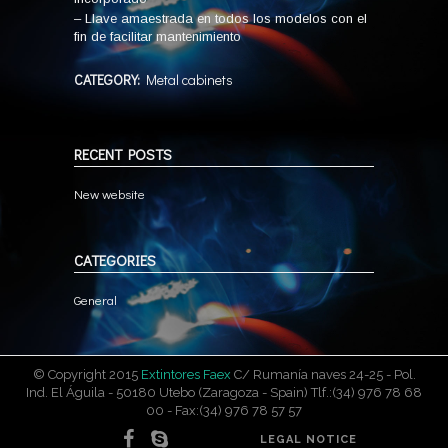
– Llave amaestrada en todos los modelos con el
fin de facilitar mantenimiento
CATEGORY:
Metal cabinets
RECENT POSTS
New website
CATEGORIES
General
© Copyright 2015
Extintores Faex
C/ Rumanía naves 24-25 - Pol.
Ind. El Águila - 50180 Utebo (Zaragoza - Spain) Tlf.:(34) 976 78 68
00 - Fax:(34) 976 78 57 57
LEGAL NOTICE