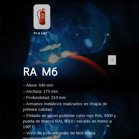
PI-9 ABC
>
RA M6
– Altura: 640 mm
– Anchura: 270 mm
– Profundidad: 210 mm
– Armarios metálicos realizados en chapa de
primera calidad
– Pintado en epoxi-poliéster color rojo RAL 3000 y
puerta en blanco RAL 9010 / secado en horno a
190º C
– Visor de policarbonato de fácil rotura
incorporado