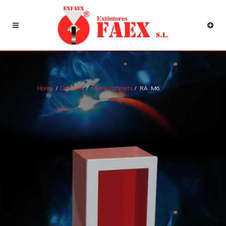
Home
/
Cabinets
/
Metal cabinets
/ RA M6